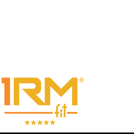
logo-1RMFit-
Academia-de-
Lutas-Jiu-Jitsu-
Boxe-Funcional-
em-Aguas-Claras