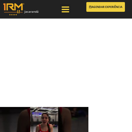
AGENDAR EXPERIÊNCIA
Jacarandá
Miniatura do vídeo:
Comece a treinar
Muay Thai, olha
esse depoimento
da nossa querida
aluna.