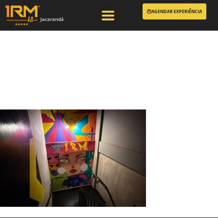
AGENDAR EXPERIÊNCIA
Jacarandá
1RMFit – Lutas e
Treino Funcional
05