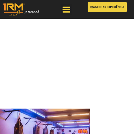
AGENDAR EXPERIÊNCIA
Jacarandá
1RMFit – Academia
de Lutas – Jiu-
Jitsu, Boxe,
Funcional em
Águas Claras –
Estrutura05