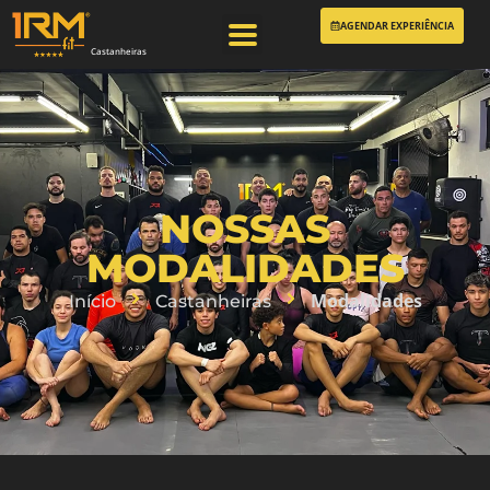
AGENDAR EXPERIÊNCIA
Castanheiras
NOSSAS
MODALIDADES
Modalidades
Início
Castanheiras