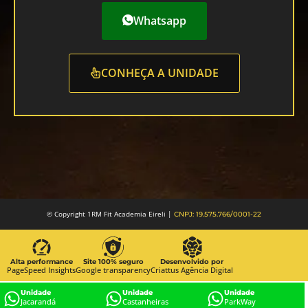
Whatsapp
CONHEÇA A UNIDADE
© Copyright 1RM Fit Academia Eireli |
CNPJ: 19.575.766/0001-22
Alta performance
Site 100% seguro
Desenvolvido por
PageSpeed Insights
Google transparency
Criattus Agência Digital
Unidade
Unidade
Unidade
Jacarandá
Castanheiras
ParkWay