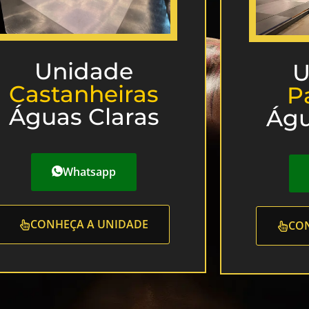
Unidade
U
Castanheiras
P
Águas Claras
Águ
Whatsapp
CONHEÇA A UNIDADE
CON