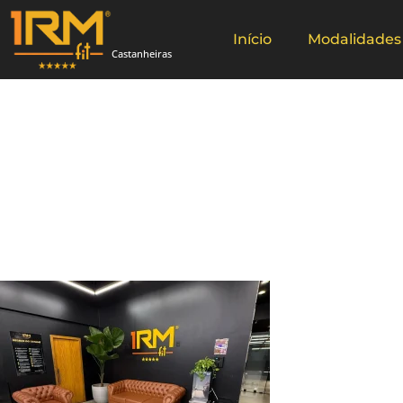
Início
Modalidades
Castanheiras
1RMFit –
lutas – C