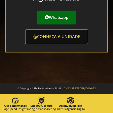
Whatsapp
CONHEÇA A UNIDADE
© Copyright 1RM Fit Academia Eireli |
CNPJ: 19.575.766/0001-22
Alta performance
Site 100% seguro
Desenvolvido por
PageSpeed Insights
Google transparency
Criattus Agência Digital