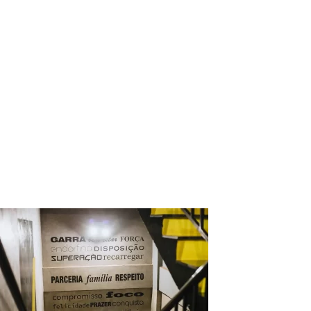
1RMFit – Academia
de Lutas – Jiu-
Jitsu, Boxe,
Funcional em
Águas Claras –
Estrutura19