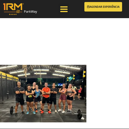
AGENDAR EXPERIÊNCIA
ParkWay
1RMFit – Lutas e
Crossfit ParkWay
06