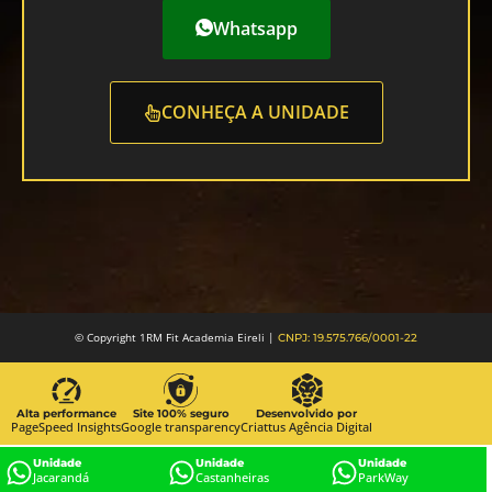
Whatsapp
CONHEÇA A UNIDADE
© Copyright 1RM Fit Academia Eireli |
CNPJ: 19.575.766/0001-22
Alta performance
Site 100% seguro
Desenvolvido por
PageSpeed Insights
Google transparency
Criattus Agência Digital
Unidade
Unidade
Unidade
Jacarandá
Castanheiras
ParkWay