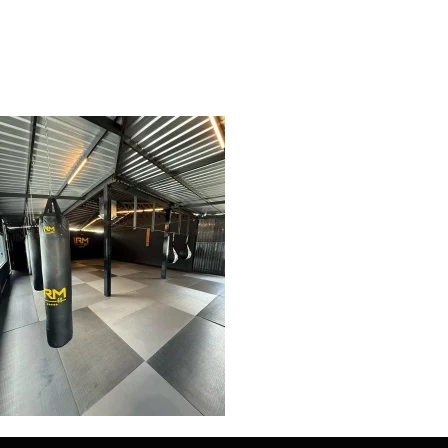
1RMFit – unidade
Park Way 03