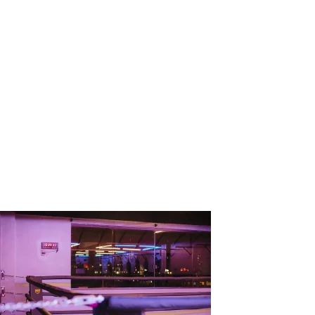
1RMFit – Academia
de Lutas – Jiu-
Jitsu, Boxe,
Funcional em
Águas Claras –
Estrutura14