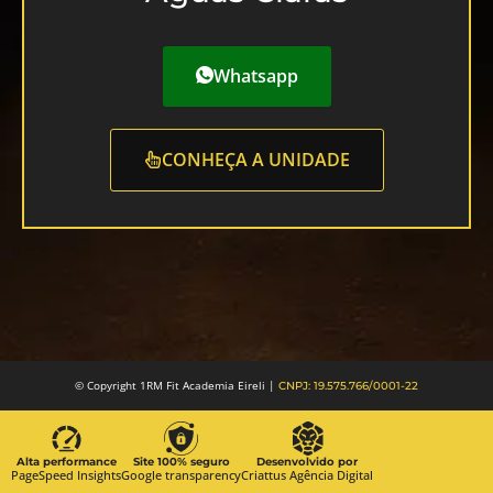
Whatsapp
CONHEÇA A UNIDADE
© Copyright 1RM Fit Academia Eireli |
CNPJ: 19.575.766/0001-22
Alta performance
Site 100% seguro
Desenvolvido por
PageSpeed Insights
Google transparency
Criattus Agência Digital