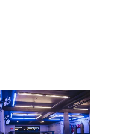
1RMFit – Academia
de Lutas – Jiu-
Jitsu, Boxe,
Funcional em
Águas Claras –
Estrutura04