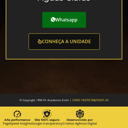
Whatsapp
CONHEÇA A UNIDADE
© Copyright 1RM Fit Academia Eireli |
CNPJ: 19.575.766/0001-22
Alta performance
Site 100% seguro
Desenvolvido por
PageSpeed Insights
Google transparency
Criattus Agência Digital